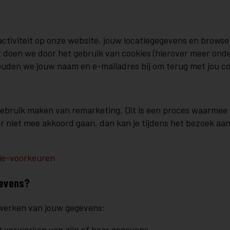
activiteit op onze website, jouw locatiegegevens en brows
t doen we door het gebruik van cookies (hierover meer ond
 houden we jouw naam en e-mailadres bij om terug met jou 
gebruik maken van remarketing. Dit is een proces waarmee 
niet mee akkoord gaan, dan kan je tijdens het bezoek aan 
ie-voorkeuren
gevens?
rwerken van jouw gegevens:
 verwerken van zijn of haar gegevens.