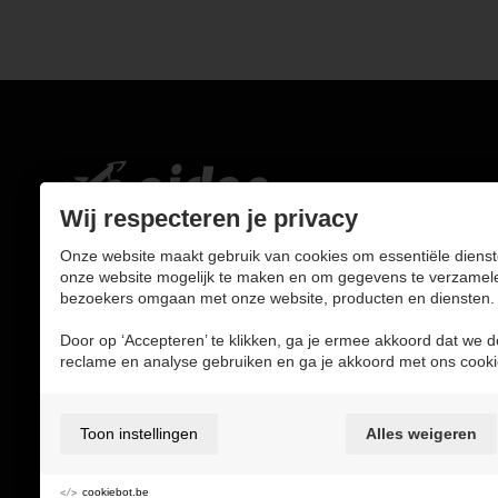
Wij respecteren je privacy
LE GIDON
Onze website maakt gebruik van cookies om essentiële dienst
Kruissteenweg 161b1
onze website mogelijk te maken en om gegevens te verzamel
3700 Tongeren
bezoekers omgaan met onze website, producten en diensten.
Door op ‘Accepteren’ te klikken, ga je ermee akkoord dat we d
E:
info@legidon.be
reclame en analyse gebruiken en ga je akkoord met ons cooki
T:
012 21 94 51
BTW:
BE0759589974
Toon instellingen
Alles weigeren
Volg ons op social media
cookiebot.be