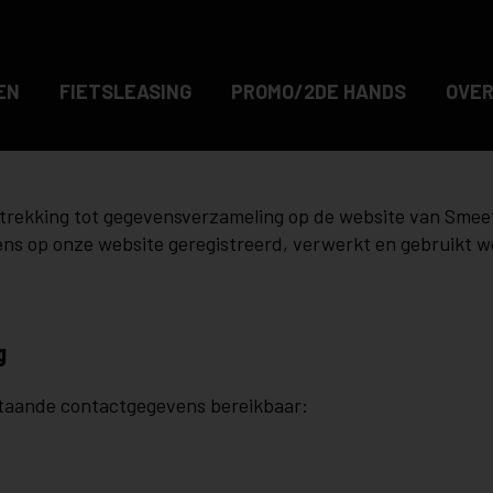
EN
FIETSLEASING
PROMO/2DE HANDS
OVER
betrekking tot gegevensverzameling op de website van Smee
evens op onze website geregistreerd, verwerkt en gebruikt
g
rstaande contactgegevens bereikbaar: