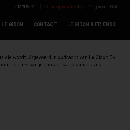
012 21 94 51
nu gesloten.
Open: Morgen om 09:30
 LE GIDON
CONTACT
LE GIDON & FRIENDS
ts die wordt uitgevoerd in opdracht van Le Gidon BV
 worden en met wie je contact kan opnemen voor