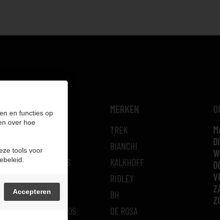
NAVIGATIE
MERKEN
O
en en functies op
en over hoe
FIETSEN
TREK
M
DI
FIETSLEASING
BIANCHI
eze tools voor
W
ebeleid.
PROMO/2DE HANDS
KALKHOFF
D
V
OVER LE GIDON
RIDLEY
Z
Accepteren
CONTACT
BH
Z
LE GIDON & FRIENDS
DE ROSA